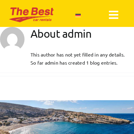
Skip
to
Togg
content
About
admin
Navi
Über uns
This author has not yet filled in any details.
Unsere Nachrichten
So far admin has created 1 blog entries.
Reservieren
Mietbedingungen
Kontakt