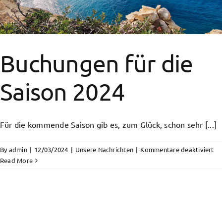
Angebote
FAQ
Buchungen für die
Saison 2024
Für die kommende Saison gib es, zum Glück, schon sehr [...]
fü
By
admin
|
12/03/2024
|
Unsere Nachrichten
|
Kommentare deaktiviert
Bu
Read More
fü
di
Sa
20